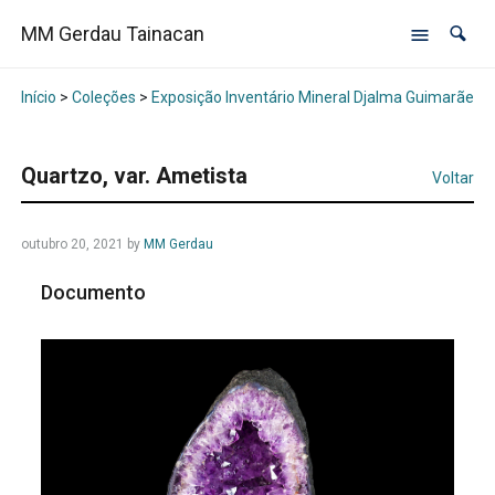
MM Gerdau Tainacan
Início
>
Coleções
>
Exposição Inventário Mineral Djalma Guimarães -
Quartzo, var. Ametista
Voltar
outubro 20, 2021
by
MM Gerdau
Documento