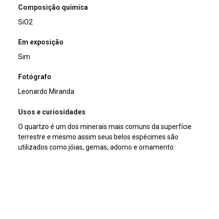
Composição química
SiO2
Em exposição
Sim
Fotógrafo
Leonardo Miranda
Usos e curiosidades
O quartzo é um dos minerais mais comuns da superfície
terrestre e mesmo assim seus belos espécimes são
utilizados como jóias, gemas, adorno e ornamento.
Doador/Histórico de posse/compra
Adquirida SMC - PBH
Nome
Quartzo, var. Ametista