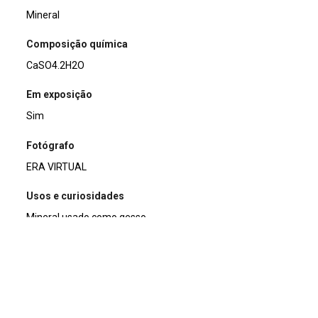
Mineral
Composição química
CaSO4.2H2O
Em exposição
Sim
Fotógrafo
ERA VIRTUAL
Usos e curiosidades
Mineral usado como gesso.
Doador/Histórico de posse/compra
Maddalena C. Serra
Nome