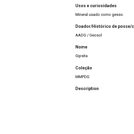
Usos e curiosidades
Mineral usado como gesso.
Doador/Histórico de posse/
AADG / Geosol
Nome
Gipsita
Coleção
MMPDG
Description
Cristal tabular de gipsita com out
Title
Gipsita
Descrição da Amostra