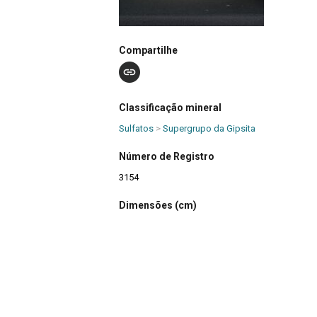
Compartilhe
Classificação mineral
Sulfatos
>
Supergrupo da Gipsita
Número de Registro
3154
Dimensões (cm)
33,0 x 7,0 x 3,3
Tipo de material
Mineral
Composição química