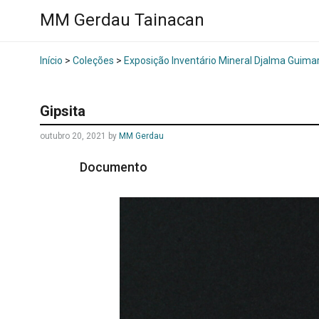
MM Gerdau Tainacan
Início
>
Coleções
>
Exposição Inventário Mineral Djalma Guima
Gipsita
outubro 20, 2021
by
MM Gerdau
Documento