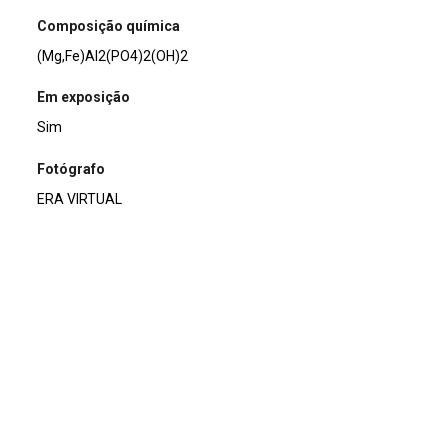
Composição química
(Mg,Fe)Al2(PO4)2(OH)2
Em exposição
Sim
Fotógrafo
ERA VIRTUAL
Usos e curiosidades
É usado como pigmento azul.
Nome
Lazulita
Coleção
MMPDG