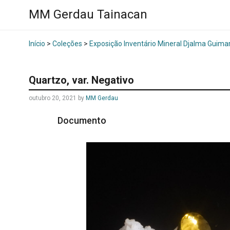
MM Gerdau Tainacan
Início
>
Coleções
>
Exposição Inventário Mineral Djalma Guima
Quartzo, var. Negativo
outubro 20, 2021
by
MM Gerdau
Documento