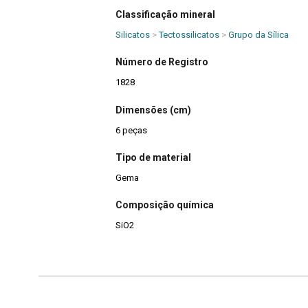
Classificação mineral
Silicatos
>
Tectossilicatos
>
Grupo da Sílica
Número de Registro
1828
Dimensões (cm)
6 peças
Tipo de material
Gema
Composição química
SiO2