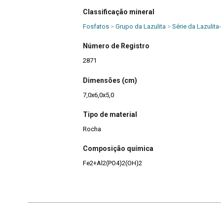
Classificação mineral
Fosfatos
>
Grupo da Lazulita
>
Série da Lazulita
Número de Registro
2871
Dimensões (cm)
7,0x6,0x5,0
Tipo de material
Rocha
Composição química
Fe2+Al2(PO4)2(OH)2