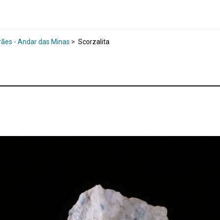
rães - Andar das Minas
>
Scorzalita