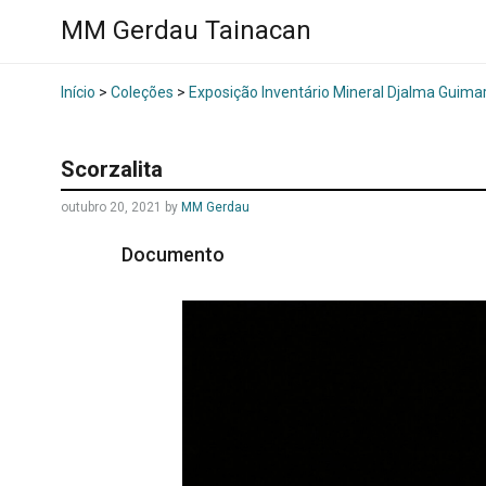
MM Gerdau Tainacan
Início
>
Coleções
>
Exposição Inventário Mineral Djalma Guima
Scorzalita
outubro 20, 2021
by
MM Gerdau
Documento