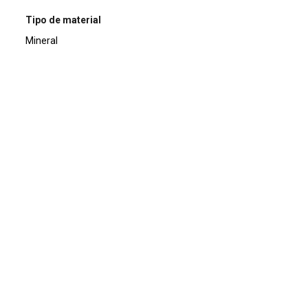
Tipo de material
Mineral
Composição química
Na(Fe3+3)Al6(Si6O18)(BO3)3O3F
Em exposição
Sim
Fotógrafo
ERA VIRTUAL
Usos e curiosidades
Mineral de coleção.
Nome
Fluor-buergerita