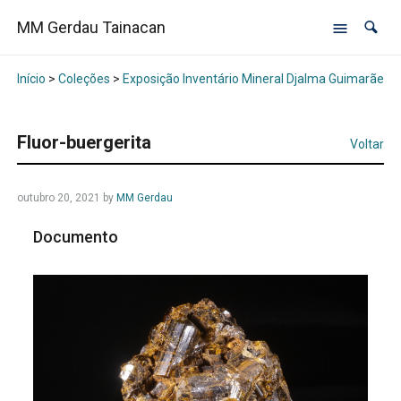
MM Gerdau Tainacan
Início
>
Coleções
>
Exposição Inventário Mineral Djalma Guimarães -
Fluor-buergerita
Voltar
outubro 20, 2021
by
MM Gerdau
Documento