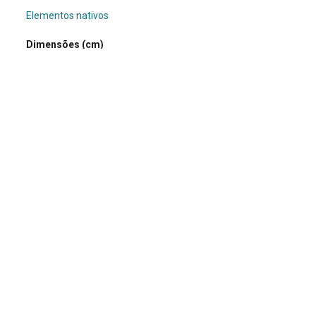
Elementos nativos
Dimensões (cm)
8.5 x 3 x 4.5
Peso da amostra (g)
135
Doador/Histórico de posse/compra
Professor Friedrich Ewald Renger
Procedência Geológica
Espinhaço
Nome
Diamante