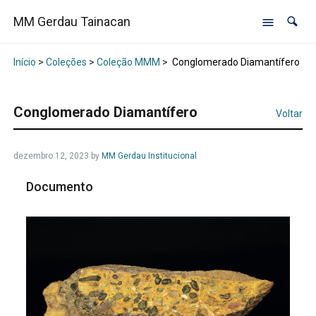
MM Gerdau Tainacan
Início
>
Coleções
>
Coleção MMM
>
Conglomerado Diamantífero
Conglomerado Diamantífero
Voltar
dezembro 12, 2023
by
MM Gerdau Institucional
Documento