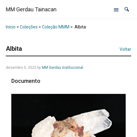
MM Gerdau Tainacan
Início
>
Coleções
>
Coleção MMM
>
Albita
Albita
Voltar
dezembro 5, 2023
by
MM Gerdau Institucional
Documento