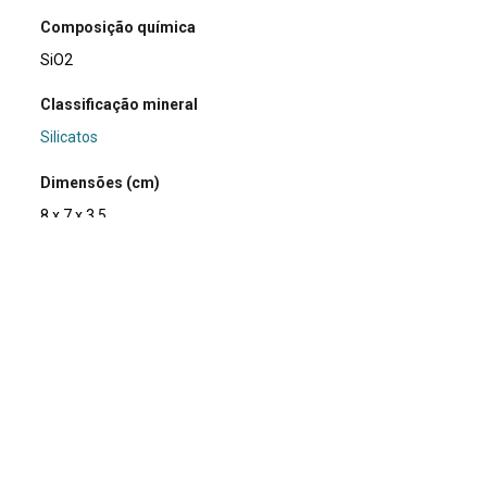
Composição química
SiO2
Classificação mineral
Silicatos
Dimensões (cm)
8 x 7 x 3.5
Peso da amostra (g)
162
Usos e curiosidades
As calcedônias são utilizadas na confecção de bolas e
moinhos além de outros equipamentos laboratoriais.
Doador/Histórico de posse/compra
Professor Friedrich Ewald Renger