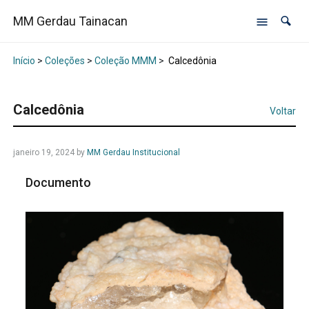
MM Gerdau Tainacan
Início
>
Coleções
>
Coleção MMM
>
Calcedônia
Calcedônia
Voltar
janeiro 19, 2024
by
MM Gerdau Institucional
Documento