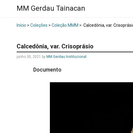
MM Gerdau Tainacan
Início
>
Coleções
>
Coleção MMM
>
Calcedônia, var. Crisoprási
Calcedônia, var. Crisoprásio
junho 30, 2021
by
MM Gerdau Institucional
Documento