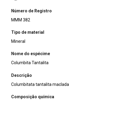
Número de Registro
MMM 382
Tipo de material
Mineral
Nome do espécime
Columbita Tantalita
Descrição
Columbitata tantalita maclada
Composição química
Fe2+Nb2O6 to Mn2+Nb2O6
Dimensões (cm)
6 x 4,5 x 2