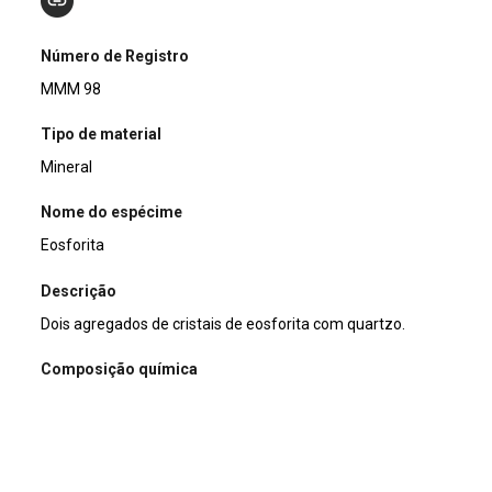
Número de Registro
MMM 98
Tipo de material
Mineral
Nome do espécime
Eosforita
Descrição
Dois agregados de cristais de eosforita com quartzo.
Composição química
Mn2+Al(PO4)(OH)2 · H2O
Classificação mineral
Fosfatos