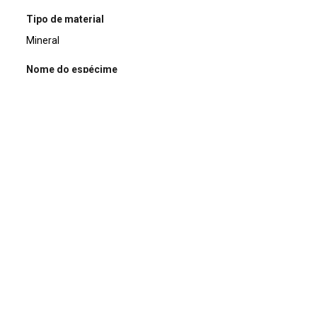
Tipo de material
Mineral
Nome do espécime
Epidoto
Descrição
Arranjos radiais de epidoto verde.
Composição química
(CaCa)(AlAlFe3+)O[Si2O7][SiO4](OH)
Classificação mineral
Silicatos
Dimensões (cm)
2,5 X 2 X 1,8