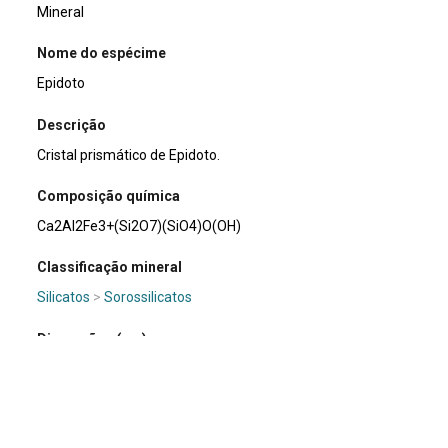
Mineral
Nome do espécime
Epidoto
Descrição
Cristal prismático de Epidoto.
Composição química
Ca2Al2Fe3+(Si2O7)(SiO4)O(OH)
Classificação mineral
Silicatos
>
Sorossilicatos
Dimensões (cm)
3,5 x 4,5
Usos e curiosidades
Mineral de coleção. Pode ocorrer na variedade gema e ser