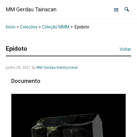
MM Gerdau Tainacan
Início
>
Coleções
>
Coleção MMM
>
Epidoto
Epidoto
Voltar
junho 29, 2021
by
MM Gerdau Institucional
Documento