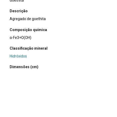
Goethita
Descrição
Agregado de goethita
Composição química
α-Fe3+O(OH)
Classificação mineral
Hidróxidos
Dimensões (cm)
3 x 2,5 x 3
Peso da amostra (g)
30
Usos e curiosidades
Análises em estudos arqueológicos já identificaram a