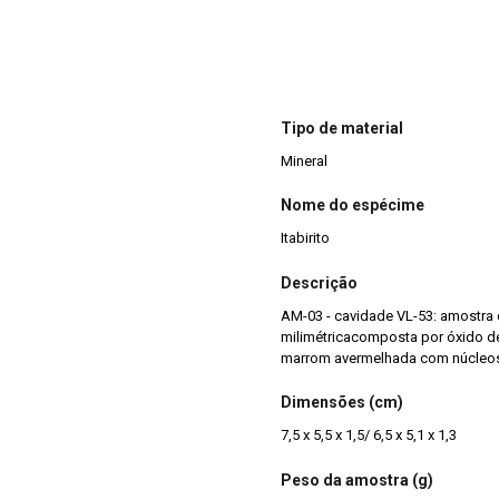
Tipo de material
Mineral
Nome do espécime
Itabirito
Descrição
AM-03 - cavidade VL-53: amostra d
milimétricacomposta por óxido de 
marrom avermelhada com núcleos 
Dimensões (cm)
7,5 x 5,5 x 1,5/ 6,5 x 5,1 x 1,3
Peso da amostra (g)