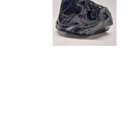
Compartilhe
Número de Registro
MMM 472
Tipo de material
Mineral