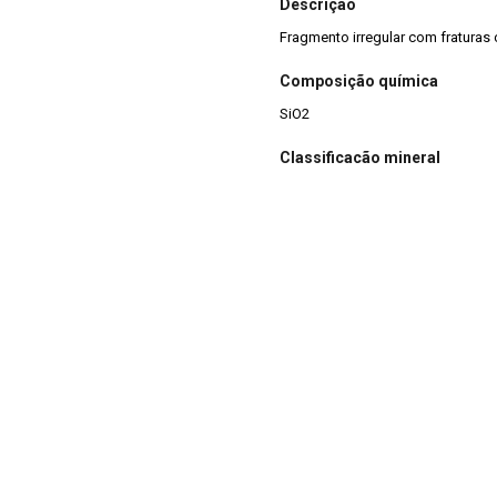
Descrição
Fragmento irregular com fraturas
Composição química
SiO2
Classificação mineral
Silicatos
Dimensões (cm)
8,4 x 6,2 x 4,2
Peso da amostra (g)
271
Coordenada de Localização
Armário 16 - Prateleira 2 - Bandeja