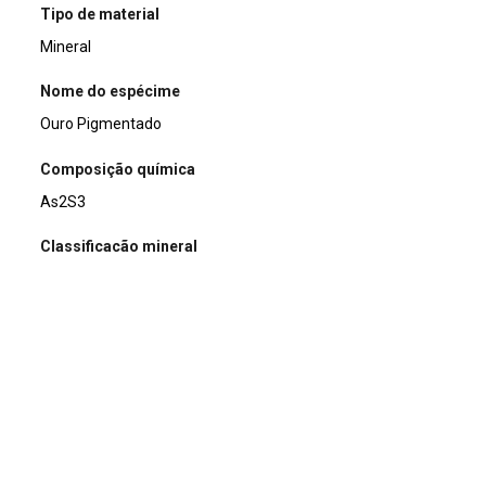
Tipo de material
Mineral
Nome do espécime
Ouro Pigmentado
Composição química
As2S3
Classificação mineral
Sulfetos
Dimensões (cm)
5 x 2,5 x 0,7/ 3.5 x 2.8 x 1.5/ 1.5 x 1.3 x 0.4
Peso da amostra (g)
9/22/1