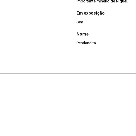
Importante minério de Níquel.
Em exposição
Sim
Nome
Pentlandita
Niquelita
Pirrotita