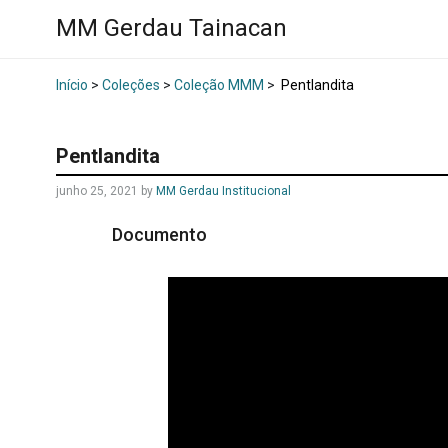
MM Gerdau Tainacan
Início
>
Coleções
>
Coleção MMM
>
Pentlandita
Pentlandita
junho 25, 2021
by
MM Gerdau Institucional
Documento