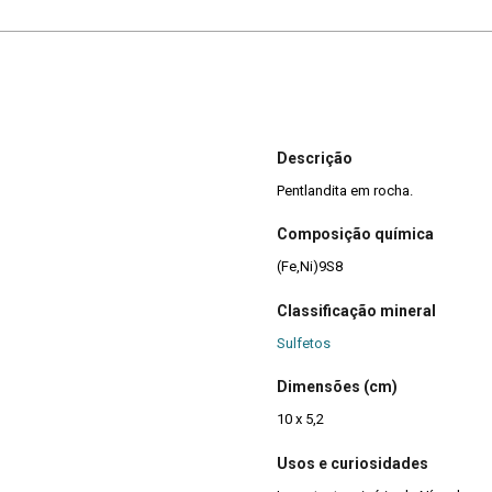
Descrição
Pentlandita em rocha.
Composição química
(Fe,Ni)9S8
Classificação mineral
Sulfetos
Dimensões (cm)
10 x 5,2
Usos e curiosidades