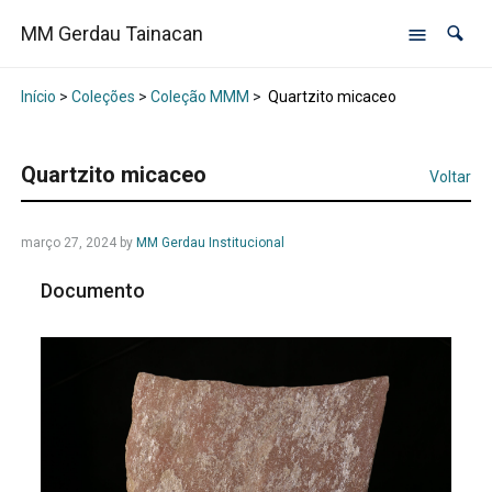
MM Gerdau Tainacan
Início
>
Coleções
>
Coleção MMM
>
Quartzito micaceo
Quartzito micaceo
Voltar
março 27, 2024
by
MM Gerdau Institucional
Documento