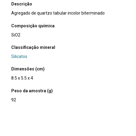
Descrição
Agregado de quartzo tabular incolor biterminado
Composição química
SiO2
Classificação mineral
Silicatos
Dimensões (cm)
8.5 x 5.5 x 4
Peso da amostra (g)
92
Usos e curiosidades
O quartzo tem grande uso na indústria relojoeira. Por ser
piezoelétrico, ao receber uma carga da bateria, o quartzo
oscila numa baixa e extremamente precisa frequência,