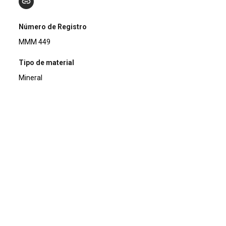
Número de Registro
MMM 449
Tipo de material
Mineral
Nome do espécime
Quartzo
Descrição
Dois cristais intercrescidos biterminados de quartzo incolor
Composição química
SiO2
Classificação mineral
Silicatos