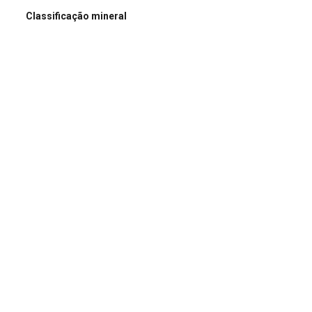
Classificação mineral
Silicatos
Dimensões (cm)
6.5 x 5 x 4
Peso da amostra (g)
99
Doador/Histórico de posse/compra
Professor Friedrich Ewald Renger
Fotógrafo
Andréa Ferreira