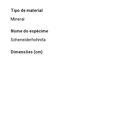
Tipo de material
Mineral
Nome do espécime
Scheneiderhohnita
Dimensões (cm)
9x6x4
Peso da amostra (g)
420
Coordenada de Localização
Armário 16 - Prateleira 1 - Bandeja 8