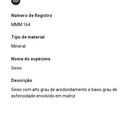
Número de Registro
MMM 164
Tipo de material
Mineral
Nome do espécime
Seixo
Descrição
Seixo com alto grau de aredondamento e baixo grau de
esfericidade envolvido em matriz
Dimensões (cm)
12 x 10.5 x 8
Peso da amostra (g)