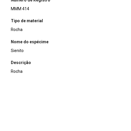
Número de Registro
MMM 414
Tipo de material
Rocha
Nome do espécime
Sienito
Descrição
Rocha
Dimensões (cm)
12 x 8 x 5,5
Peso da amostra (g)
748
Coordenada de Localização