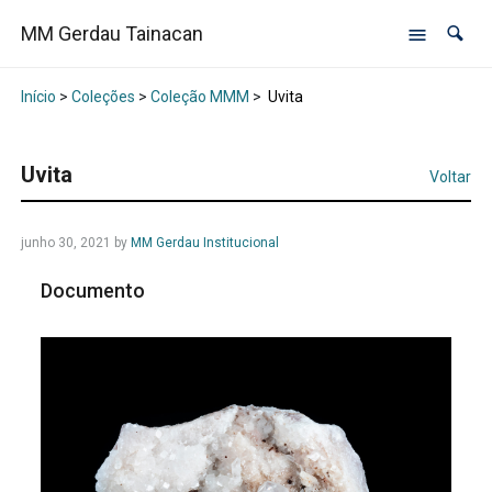
MM Gerdau Tainacan
Início
>
Coleções
>
Coleção MMM
>
Uvita
Uvita
Voltar
junho 30, 2021
by
MM Gerdau Institucional
Documento