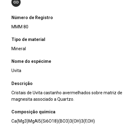
Número de Registro
MMM 80
Tipo de material
Mineral
Nome do espécime
Uvita
Descrição
Cristais de Uvita castanho avermelhados sobre matriz de
magnesita associado a Quartzo.
Composição química
Ca(Mg3)MgAl5(Si6O18)(BO3)3(OH)3(F,OH)
Usos e curiosidades