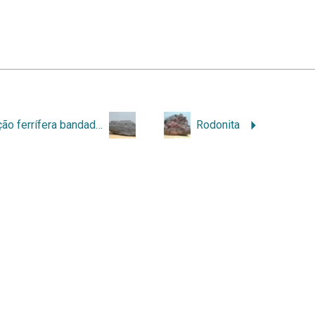
Formação ferrífera bandada BIF
Rodonita