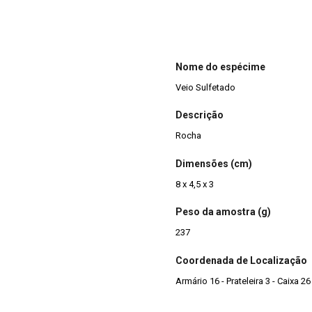
Nome do espécime
Veio Sulfetado
Descrição
Rocha
Dimensões (cm)
8 x 4,5 x 3
Peso da amostra (g)
237
Coordenada de Localização
Armário 16 - Prateleira 3 - Caixa 26