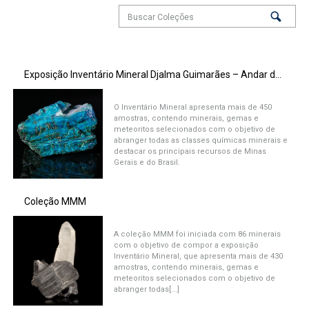
Exposição Inventário Mineral Djalma Guimarães – Andar das Minas
O Inventário Mineral apresenta mais de 450
amostras, contendo minerais, gemas e
meteoritos selecionados com o objetivo de
abranger todas as classes químicas minerais e
destacar os principais recursos de Minas
Gerais e do Brasil.
Coleção MMM
A coleção MMM foi iniciada com 86 minerais
com o objetivo de compor a exposição
Inventário Mineral, que apresenta mais de 430
amostras, contendo minerais, gemas e
meteoritos selecionados com o objetivo de
abranger todas[...]