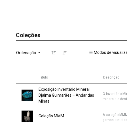
Coleções
Modos de visualiz
Ordenação
Título
Descrição
Exposição Inventário Mineral
O Inventário M
Djalma Guimarães – Andar das
minerais e dest
Minas
A coleção MMM 
Coleção MMM
gemas e meteor