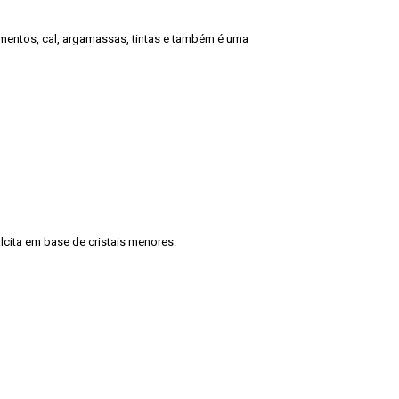
imentos, cal, argamassas, tintas e também é uma
lcita em base de cristais menores.
lcita em base de cristais menores.