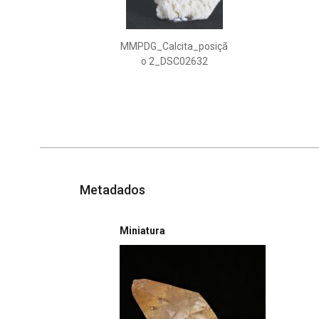
MMPDG_Calcita_posiçã
o 2_DSC02632
Metadados
Miniatura