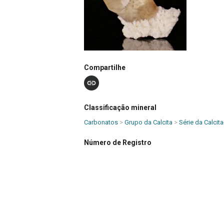
Compartilhe
Classificação mineral
Carbonatos
>
Grupo da Calcita
>
Série da Calcit
Número de Registro
??
Tipo de material
Mineral
Composição química