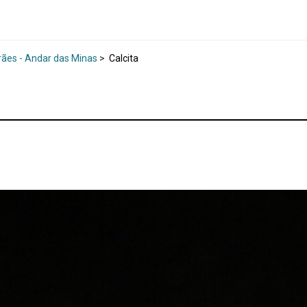
rães - Andar das Minas
>
Calcita