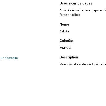
Usos e curiosidades
A calcita é usada para preparar c
fonte de cálcio.
Nome
Calcita
Coleção
MMPDG
Description
a-Rodocrosita
Monocristal escalenoédrico de ca
Title
Calcita
Descrição da Amostra
Monocristal escalenoédrico de ca