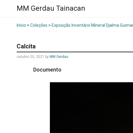
MM Gerdau Tainacan
Início
>
Coleções
>
Exposição Inventário Mineral Djalma Guima
Calcita
outubro 20, 2021
by
MM Gerdau
Documento