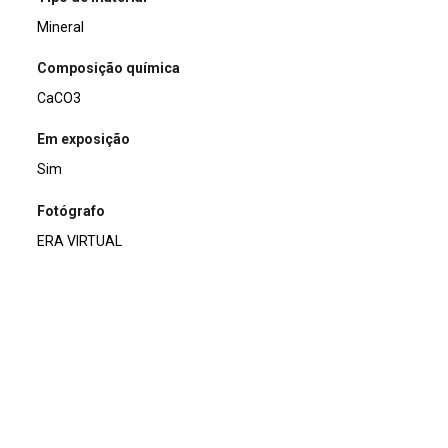
Mineral
Composição química
CaCO3
Em exposição
Sim
Fotógrafo
ERA VIRTUAL
Usos e curiosidades
A calcita é usada para preparar cimentos, cal, argamassas,
tintas e também é uma fonte de cálcio.
Nome
Calcita
Coleção