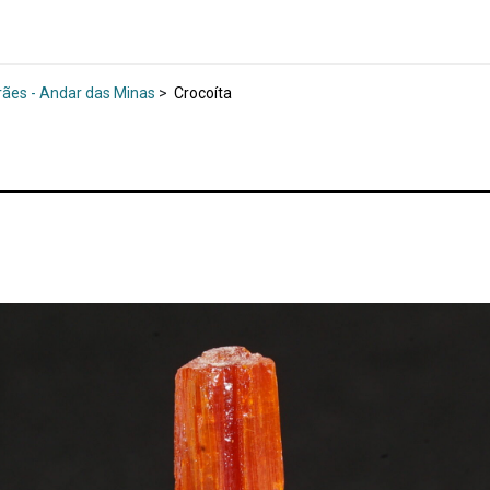
rães - Andar das Minas
>
Crocoíta