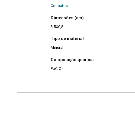
Cromatos
Dimensões (cm)
3,5X0,8
Tipo de material
Mineral
Composição química
PbCrO4
Continuar navegando