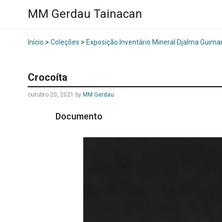
MM Gerdau Tainacan
Início
>
Coleções
>
Exposição Inventário Mineral Djalma Guima
Crocoíta
outubro 20, 2021
by
MM Gerdau
Documento