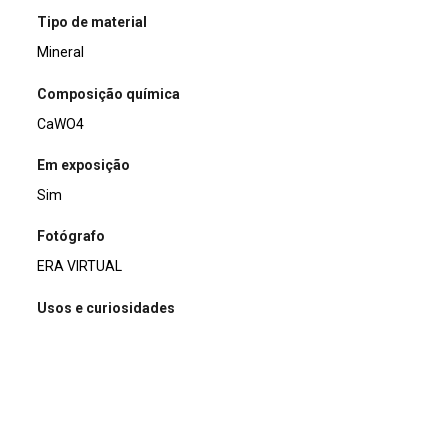
Tipo de material
Mineral
Composição química
CaWO4
Em exposição
Sim
Fotógrafo
ERA VIRTUAL
Usos e curiosidades
Mineral-minério de tungstênio (W).
Doador/Histórico de posse/compra
Oliveira Lima