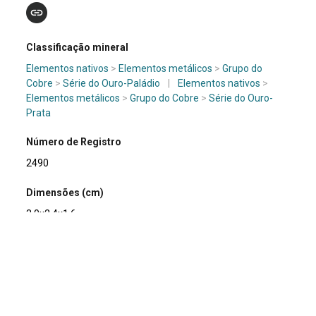
Classificação mineral
Elementos nativos
>
Elementos metálicos
>
Grupo do
Cobre
>
Série do Ouro-Paládio
|
Elementos nativos
>
Elementos metálicos
>
Grupo do Cobre
>
Série do Ouro-
Prata
Número de Registro
2490
Dimensões (cm)
3,0x2,4x1,6
Tipo de material
Mineral
Composição química
Au