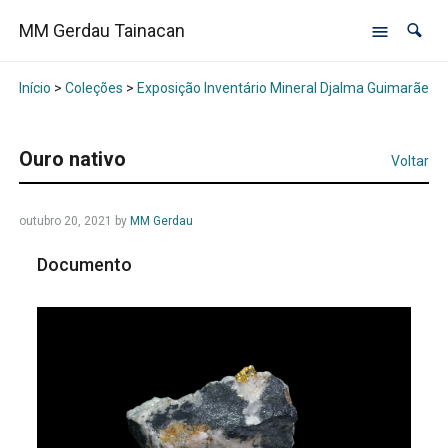
MM Gerdau Tainacan
Início
>
Coleções
>
Exposição Inventário Mineral Djalma Guimarães -
Ouro nativo
Voltar
outubro 20, 2021
by
MM Gerdau
Documento