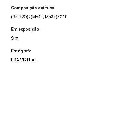
Composição química
(Ba,H2O)2(Mn4+, Mn3+)5O10
Em exposição
Sim
Fotógrafo
ERA VIRTUAL
Usos e curiosidades
É um dos principais minerais minério de manganês (Mn).
Nome
Romanechita
Coleção
MMPDG