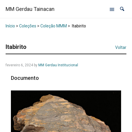
MM Gerdau Tainacan
Início
>
Coleções
>
Coleção MMM
>
Itabirito
Itabirito
Voltar
fevereiro 6, 2024
by
MM Gerdau Institucional
Documento