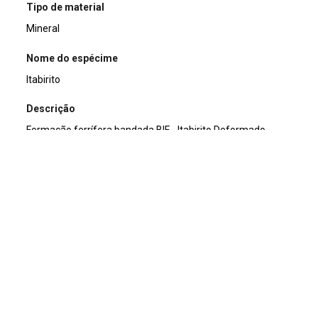
Tipo de material
Mineral
Nome do espécime
Itabirito
Descrição
Formação ferrífera bandada BIF - Itabirito Deformado
Doador/Histórico de posse/compra
Professor Friedrich Ewald Renger
Coordenada de Localização
Armário 16 - Prateleira 2 - Bandeja 20