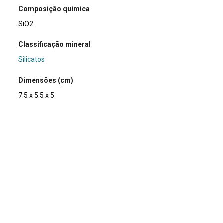
Composição química
SiO2
Classificação mineral
Silicatos
Dimensões (cm)
7.5 x 5.5 x 5
Peso da amostra (g)
136
Usos e curiosidades
O quartzo tem grande uso na indústria relojoeira. Por ser
piezoelétrico, ao receber uma carga da bateria, o quartzo
oscila numa baixa e extremamente precisa frequência,
gerando 32.768 pulsos elétricos por segundo. O circuito
registra esses pulsos, que irão movimentar o motor que
controla os ponteiros do relógio, fornecendo uma medição