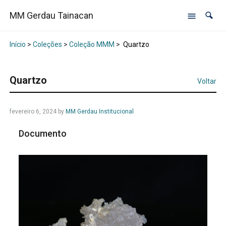
MM Gerdau Tainacan
Início
>
Coleções
>
Coleção MMM
>
Quartzo
Quartzo
Voltar
fevereiro 6, 2024
by
MM Gerdau Institucional
Documento