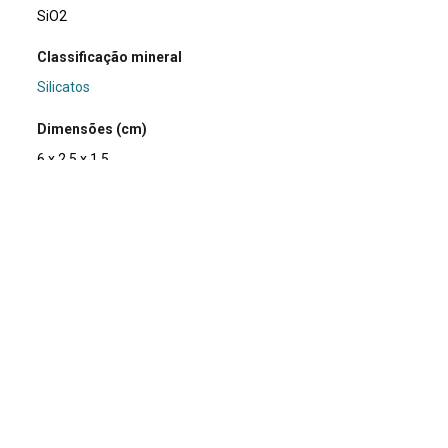
SiO2
Classificação mineral
Silicatos
Dimensões (cm)
6 x 2.5 x 1.5
Peso da amostra (g)
37
Usos e curiosidades
Pode ser utilizado como ornamento.
Doador/Histórico de posse/compra
Professor Friedrich Ewald Renger
Fotógrafo
Andréa Ferreira