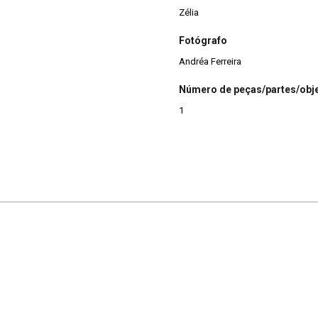
Zélia
Fotógrafo
Andréa Ferreira
Número de peças/partes/obj
1
Cianita
Turmalina Schorl