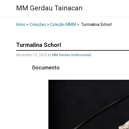
MM Gerdau Tainacan
Início
>
Coleções
>
Coleção MMM
>
Turmalina Schorl
Turmalina Schorl
dezembro 12, 2023
by
MM Gerdau Institucional
Documento