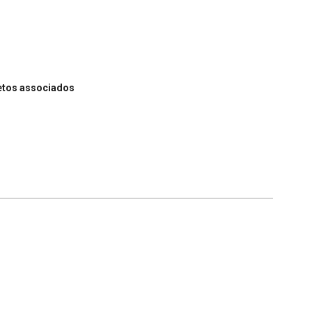
etos associados
Voltar para a lista de itens