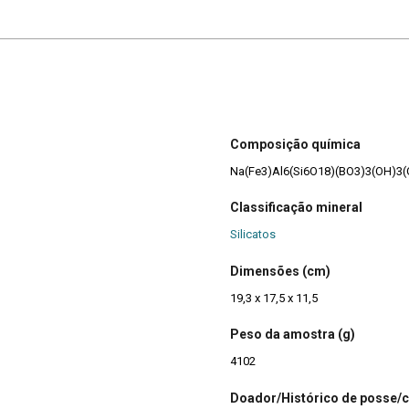
Composição química
Na(Fe3)Al6(Si6O18)(BO3)3(OH)3
Classificação mineral
Silicatos
Dimensões (cm)
19,3 x 17,5 x 11,5
Peso da amostra (g)
4102
Doador/Histórico de posse/