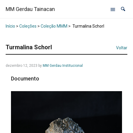
MM Gerdau Tainacan
Início
>
Coleções
>
Coleção MMM
>
Turmalina Schorl
Turmalina Schorl
Voltar
dezembro 12, 2023
by
MM Gerdau Institucional
Documento