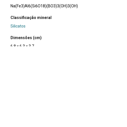
Na(Fe3)Al6(Si6O18)(BO3)3(OH)3(OH)
Classificação mineral
Silicatos
Dimensões (cm)
6.8 x 6.3 x 3.7
Peso da amostra (g)
166
Usos e curiosidades
Utilizada como gema e em pesquisas científicas.
Doador/Histórico de posse/compra
Zélia
Fotógrafo